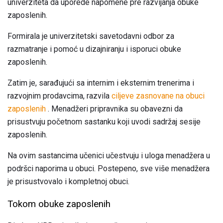
univerziteta da uporede napomene pre razvijanja obuke
zaposlenih.
Formirala je univerzitetski savetodavni odbor za
razmatranje i pomoć u dizajniranju i isporuci obuke
zaposlenih.
Zatim je, sarađujući sa internim i eksternim trenerima i
razvojnim prodavcima, razvila
ciljeve zasnovane na obuci
zaposlenih
. Menadžeri pripravnika su obavezni da
prisustvuju početnom sastanku koji uvodi sadržaj sesije
zaposlenih.
Na ovim sastancima učenici učestvuju i uloga menadžera u
podršci naporima u obuci. Postepeno, sve više menadžera
je prisustvovalo i kompletnoj obuci.
Tokom obuke zaposlenih