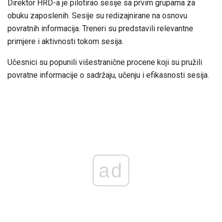
Direktor HRD-a je pilotirao sesije sa prvim grupama za
obuku zaposlenih. Sesije su redizajnirane na osnovu
povratnih informacija. Treneri su predstavili relevantne
primjere i aktivnosti tokom sesija.
Učesnici su popunili višestranične procene koji su pružili
povratne informacije o sadržaju, učenju i efikasnosti sesija.
ad