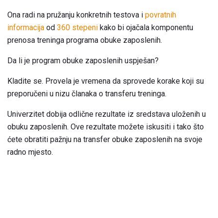
Ona radi na pružanju konkretnih testova i
povratnih
informacija
od
360 stepeni
kako bi ojačala komponentu
prenosa treninga programa obuke zaposlenih.
Da li je program obuke zaposlenih uspješan?
Kladite se. Provela je vremena da sprovede korake koji su
preporučeni u nizu članaka o transferu treninga.
Univerzitet dobija odlične rezultate iz sredstava uloženih u
obuku zaposlenih. Ove rezultate možete iskusiti i tako što
ćete obratiti pažnju na transfer obuke zaposlenih na svoje
radno mjesto.