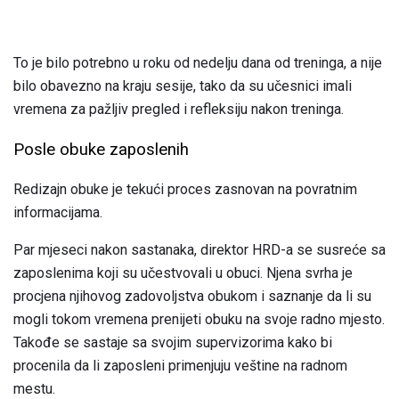
To je bilo potrebno u roku od nedelju dana od treninga, a nije
bilo obavezno na kraju sesije, tako da su učesnici imali
vremena za pažljiv pregled i refleksiju nakon treninga.
Posle obuke zaposlenih
Redizajn obuke je tekući proces zasnovan na povratnim
informacijama.
Par mjeseci nakon sastanaka, direktor HRD-a se susreće sa
zaposlenima koji su učestvovali u obuci. Njena svrha je
procjena njihovog zadovoljstva obukom i saznanje da li su
mogli tokom vremena prenijeti obuku na svoje radno mjesto.
Takođe se sastaje sa svojim supervizorima kako bi
procenila da li zaposleni primenjuju veštine na radnom
mestu.