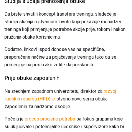
Studija slučaja prenošenja obuke
Da biste shvatili koncept transfera treninga, sledeće je
studija slučaja u stvarnom životu koja pokazuje menadžer
treninga koji primjenjuje potrebne akcije prije, tokom i nakon
pružanja obuke korisnicima.
Dodatno, linkovi ispod donose vas na specifične,
preporučene načine za pojačavanje treninga tako da se
primenjuje na poslu ako želite da preskočite.
Prije obuke zaposlenih
Na srednjem zapadnom univerzitetu, direktor za
razvoj
ljudskih resursa (HRD) je
stvorio novu seriju obuka
zaposlenih za nadzorne osoblje.
Počela je
proces procjene potreba
sa fokus grupama koje
su uključivale i potencijalne učesnike i supervizore kako bi