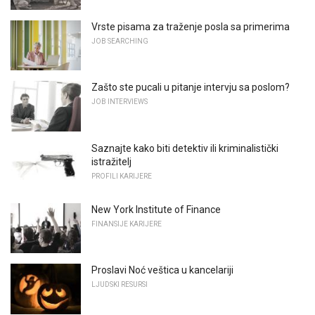
Vrste pisama za traženje posla sa primerima
JOB SEARCHING
Zašto ste pucali u pitanje intervju sa poslom?
JOB INTERVIEWS
Saznajte kako biti detektiv ili kriminalistički
istražitelj
PROFILI KARIJERE
New York Institute of Finance
FINANSIJE KARIJERE
Proslavi Noć veštica u kancelariji
LJUDSKI RESURSI