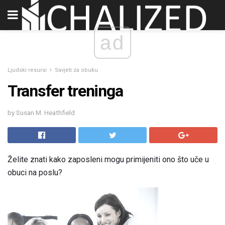
ad
Ljudski resursi
Savjeti za obuku
Transfer treninga
by Susan M. Heathfield
Želite znati kako zaposleni mogu primijeniti ono što uče u
obuci na poslu?