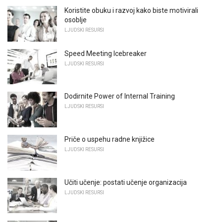
Koristite obuku i razvoj kako biste motivirali
osoblje
LJUDSKI RESURSI
Speed ​​Meeting Icebreaker
LJUDSKI RESURSI
Dodirnite Power of Internal Training
LJUDSKI RESURSI
Priče o uspehu radne knjižice
LJUDSKI RESURSI
Učiti učenje: postati učenje organizacija
LJUDSKI RESURSI