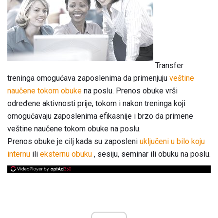
Transfer
treninga omogućava zaposlenima da primenjuju
veštine
naučene tokom obuke
na poslu. Prenos obuke vrši
određene aktivnosti prije, tokom i nakon treninga koji
omogućavaju zaposlenima efikasnije i brzo da primene
veštine naučene tokom obuke na poslu.
Prenos obuke je cilj kada su zaposleni
uključeni u bilo koju
internu
ili
eksternu obuku
, sesiju, seminar ili obuku na poslu.