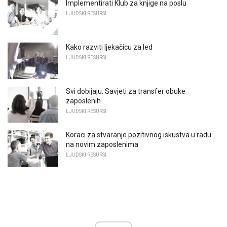
Implementirati Klub za knjige na poslu
LJUDSKI RESURSI
Kako razviti ljekačicu za led
LJUDSKI RESURSI
Svi dobijaju: Savjeti za transfer obuke
zaposlenih
LJUDSKI RESURSI
Koraci za stvaranje pozitivnog iskustva u radu
na novim zaposlenima
LJUDSKI RESURSI