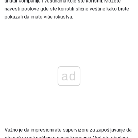
unutar kompanije i veštinama koje ste koristili. Možete
navesti poslove gde ste koristili slične veštine kako biste
pokazali da imate više iskustva.
ad
Važno je da impresionirate supervizoru za zapošljavanje da
ste već razvili veštine u svojoj kompaniji. Već ste obučeni,