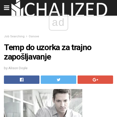
ad
Job Searching
Osnove
Temp do uzorka za trajno
zapošljavanje
by Alison Doyle