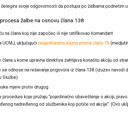
delegira svoje odgovornosti da postupa po žalbama podnetim u
a procesa žalbe na osnovu člana 138
tiču na člana koji nije započeo ili nije ratifikovao komandant
a UCMJ, uključujući
neujednacenu kaznu prema clanu 15
(medjutim
v člana u kome upravna direktiva zahtijeva konačnu akciju od str
 se odnose na rešavanje prigovora iz člana 138 (izuzev navodi d
u Službe)
inske mjere protiv drugog
e procedure koje pružaju "pojedinačno obaveštenje o akciji, pravo n
đenog nadređenog od službenika koji potiče od akcije". (Ovo ukl