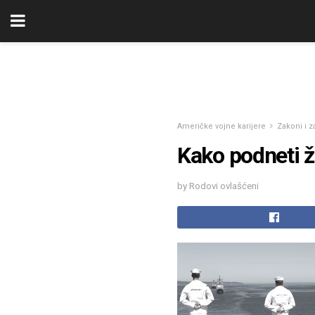
Američke vojne karijere
Zakoni i 
Kako podneti 
by Rodovi ovlašćeni