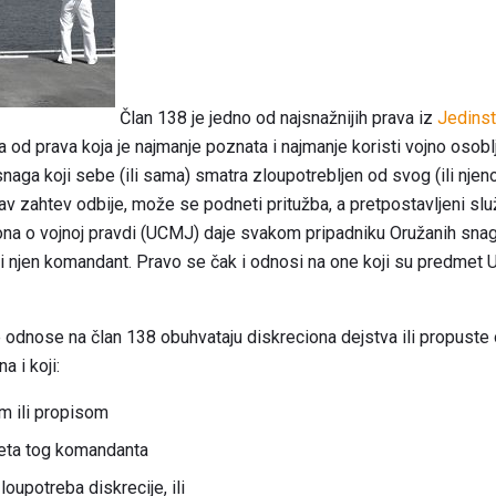
Član 138 je jedno od najsnažnijih prava iz
Jedinst
dna od prava koja je najmanje poznata i najmanje koristi vojno os
 snaga koji sebe (ili sama) smatra zloupotrebljen od svog (ili nj
kav zahtev odbije, može se podneti pritužba, a pretpostavljeni služ
a o vojnoj pravdi (UCMJ) daje svakom pripadniku Oružanih snaga
 ili njen komandant. Pravo se čak i odnosi na one koji su predme
e odnose na član 138 obuhvataju diskreciona dejstva ili propuste
a i koji:
m ili propisom
teta tog komandanta
zloupotreba diskrecije, ili