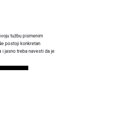
svoju tužbu pismenim
Ne postoji konkretan
i jasno treba navesti da je