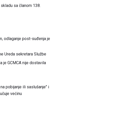
 skladu sa članom 138.
, odlaganje post-suđenja je
ane Ureda sekretara Službe
a je GCMCA nije dostavila
a pobijanje ili saslušanje" i
jučuje većinu