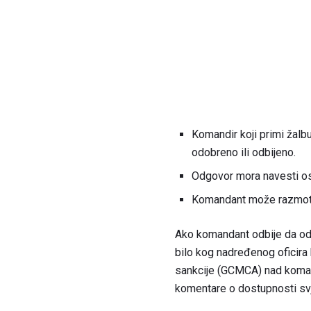
Komandir koji primi žalb
odobreno ili odbijeno.
Odgovor mora navesti os
Komandant može razmotrit
Ako komandant odbije da od
bilo kog nadređenog oficira 
sankcije (GCMCA) nad koman
komentare o dostupnosti svj