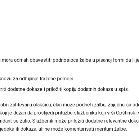
u mora odmah obavestiti podnosioca žalbe u pisanoj formi da li j
novu za odbijanje tražene pomoći.
i dodatne dokaze i priložiti kopiju dodatnih dokaza u spis.
obri zahtevanu olakšicu, član može podneti žalbu, zajedno sa 
koji je dužan da proslijedi pritužbu službeniku koji vrši Opštinsk
dant se žalio. Službenik može priložiti dodatne relevantne dok
edoka ili dokaza, ali ne može komentarisati meritum žalbe.