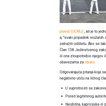
pravdi (UCMJ)
, ali je to je
a, "svaki pripadnik oružanih
zatražiti odštetu. Ako se ta
Član 138 Jedinstvenog zakon
ili ona zloupotrebio njegov
obavezama za
obuku
.
Odgovarajuća pitanja koja s
negativno utiču na ličnog član
U suprotnosti sa zakono
Pored legitimnog autori
Nesbitna, kapricijska ili 