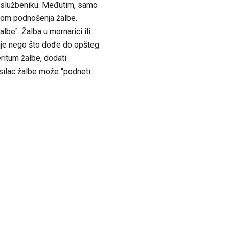
 službeniku. Međutim, samo
kom podnošenja žalbe.
e". Žalba u mornarici ili
rije nego što dođe do opšteg
ritum žalbe, dodati
osilac žalbe može "podneti