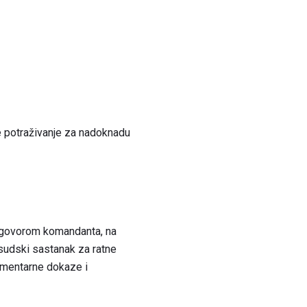
e potraživanje za nadoknadu
odgovorom komandanta, na
i sudski sastanak za ratne
umentarne dokaze i