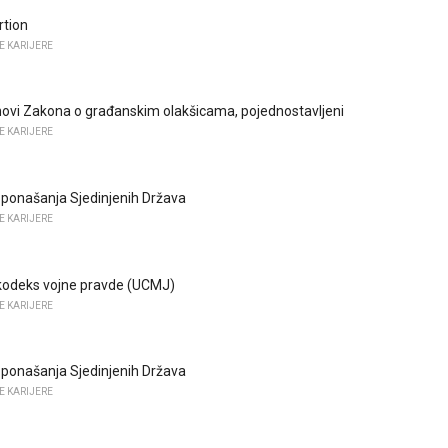
rtion
E KARIJERE
anovi Zakona o građanskim olakšicama, pojednostavljeni
E KARIJERE
 ponašanja Sjedinjenih Država
E KARIJERE
kodeks vojne pravde (UCMJ)
E KARIJERE
 ponašanja Sjedinjenih Država
E KARIJERE