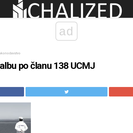
ad
zakonodavstvo
žalbu po članu 138 UCMJ