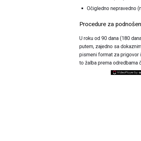
Očigledno nepravedno (np
Procedure za podnošen
U roku od 90 dana (180 dan
putem, zajedno sa dokaznim 
pismeni format za prigovor i
to žalba prema odredbama č