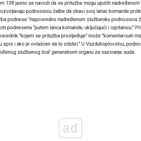
m 138 jasno se navodi da se pritužbe mogu uputiti nadređenom
zvoljavaju podnosiocu žalbe da obavi svoj lanac komande prili
užba podnese "neposredno nadređenom službeniku podnosioca žalb
ti podnesena "putem lanca komande, uključujući i ispitanicu." P
osrednik "kojem se pritužba prosljeđuje" može "komentarisati me
 u spis i ako je ovlašćen da to odobri." U Vazduhoplovstvu, podn
dređenog službenog lica" generalnom organu za sazivanje suda.
ad