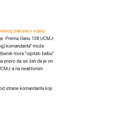
venog zakona o vojnoj
oblje. Prema članu 138 UCMJ-
enog) komandanta" može
benik mora "ispitati žalbu".
 pravo da se žali da je on
t UCMJ-a na neaktivnim
 od strane komandanta koji