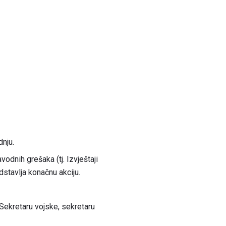
dnju.
dnih grešaka (tj. Izvještaji
dstavlja konačnu akciju.
Sekretaru vojske, sekretaru