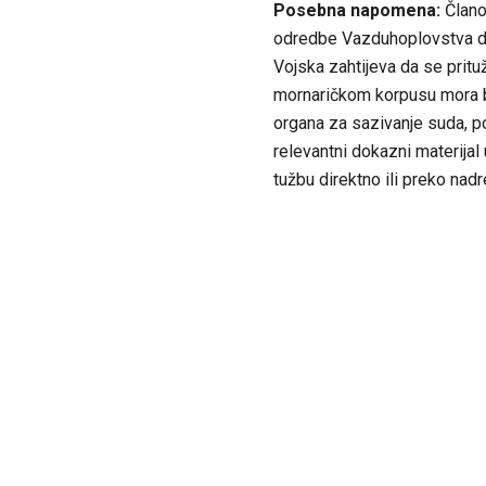
Posebna napomena:
Člano
odredbe Vazduhoplovstva do
Vojska zahtijeva da se prit
mornaričkom korpusu mora bi
organa za sazivanje suda, p
relevantni dokazni materijal
tužbu direktno ili preko na