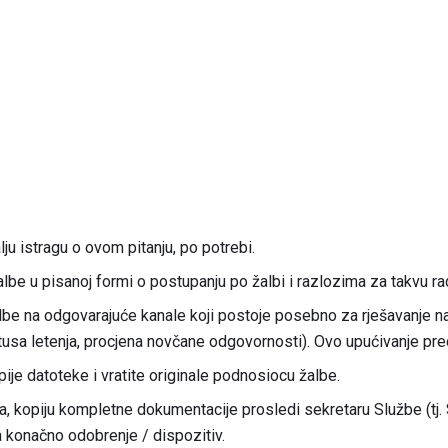
alju istragu o ovom pitanju, po potrebi.
lbe u pisanoj formi o postupanju po žalbi i razlozima za takvu ra
e na odgovarajuće kanale koji postoje posebno za rješavanje navo
atusa letenja, procjena novčane odgovornosti). Ovo upućivanje pre
ije datoteke i vratite originale podnosiocu žalbe.
 kopiju kompletne dokumentacije prosledi sekretaru Službe (tj. 
a konačno odobrenje / dispozitiv.