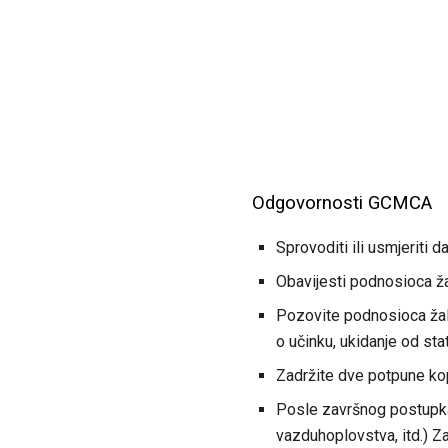
Odgovornosti GCMCA
Sprovoditi ili usmjeriti d
Obavijesti podnosioca ža
Pozovite podnosioca žalb
o učinku, ukidanje od st
Zadržite dve potpune kop
Posle završnog postupka,
vazduhoplovstva, itd.) Z