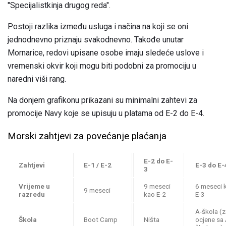
"Specijalistkinja drugog reda".
Postoji razlika između usluga i načina na koji se oni
jednodnevno priznaju svakodnevno. Takođe unutar
Mornarice, redovi upisane osobe imaju sledeće uslove i
vremenski okvir koji mogu biti podobni za promociju u
naredni viši rang.
Na donjem grafikonu prikazani su minimalni zahtevi za
promocije Navy koje se upisuju u platama od E-2 do E-4.
Morski zahtjevi za povećanje plaćanja
E-2 do E-
Zahtjevi
E-1 / E-2
E-3 do E-
3
Vrijeme u
9 meseci
6 meseci 
9 meseci
razredu
kao E-2
E-3
A-škola (z
Škola
Boot Camp
Ništa
ocjene sa 