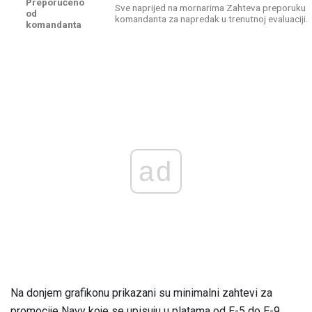
Preporučeno
Sve naprijed na mornarima Zahteva preporuku
od
komandanta za napredak u trenutnoj evaluaciji.
komandanta
ad
Na donjem grafikonu prikazani su minimalni zahtevi za
promocije Navy koje se upisuju u platama od E-5 do E-9.