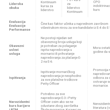
CPO
Kontinuum
Liderska
za
indoktrinac
kursa za
obuka
liderstvo
kurs
liderstvo
Kontinuum
Evaluacija
Čine kao faktor učinka u naprednom završnom
Evaluacije
višestrukom nivou za sve kandidate iz E-4 do E-
Performanse
Ne postoji nijedan set
obaveznog broja usluga koji
Obavezni
je potreban za polaganje
Mora ostati
uslovi
ispita napredovanja u
godine da s
usluga
mornarici ili prihvatanje
napredovanja za plaćanje E-
2 na E-6.
Promocija n
Ispitivanje mornaričkog
napredovanj
napredovanja je neophodno
Ispitivanja
odbora za o
za sve platežne troškove
ostvaruje s
Petty Officer
mornarice.
Potrebno za sve
napredovanje E-3 i Petty
Nerezidentni
Officer osim ako se ne
Nerezidentn
kurs karijere
odustane zbog završetka
literatura 
i RTM
Škole mornarice. Kursevi se