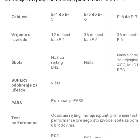
E-4 do E-
E-5 do E-
Zahtjevi
E-6 do E-7
5
6
Vrijeme u
12 meseci
36 meseci
36 meseci 
razredu
kao E-4
kao E-5
E-6
Navy Schoo
NJS za
za ocjenjiv
Škola
rejting
Ništa
AGC, MUC i
LN2
RPC
BUPERS
Ništa
odobrenje za
učešće
Potreban je PARS
PARS
Odabrani rejtingi moraju ispuniti primenjeni test
Test
performanse pre nego što izvode ispite za po
performanse
u brodovima.
P02
P01 kurs