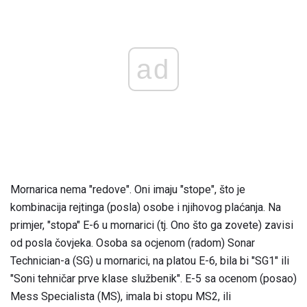
ad
Mornarica nema "redove". Oni imaju "stope", što je
kombinacija rejtinga (posla) osobe i njihovog plaćanja. Na
primjer, "stopa" E-6 u mornarici (tj. Ono što ga zovete) zavisi
od posla čovjeka. Osoba sa ocjenom (radom) Sonar
Technician-a (SG) u mornarici, na platou E-6, bila bi "SG1" ili
"Soni tehničar prve klase službenik". E-5 sa ocenom (posao)
Mess Specialista (MS), imala bi stopu MS2, ili