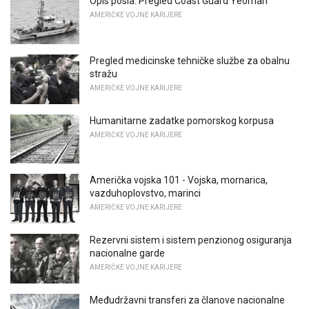
Opis posla: Pregled Coast Guard Yeoman
AMERIČKE VOJNE KARIJERE
Pregled medicinske tehničke službe za obalnu
stražu
AMERIČKE VOJNE KARIJERE
Humanitarne zadatke pomorskog korpusa
AMERIČKE VOJNE KARIJERE
Američka vojska 101 - Vojska, mornarica,
vazduhoplovstvo, marinci
AMERIČKE VOJNE KARIJERE
Rezervni sistem i sistem penzionog osiguranja
nacionalne garde
AMERIČKE VOJNE KARIJERE
Međudržavni transferi za članove nacionalne