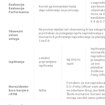
u napred
Evaluacija
Koristi ga komandant kada
završnom
Evaluacije
daje odobrenje za promociju.
višestruk
Performanse
nivou za s
kandidate 
E-4 do E-7
Ne postoji nijedan set obaveznog broja usluga k
Obavezni
je potreban za polaganje ispita napredovanja u
uslovi
mornarici ili prihvatanje napredovanja za plaćanj
usluga
2 na E-6.
Ispitivanje
mornarič
napredova
Lokalno
NETPDTC
je neopho
Ispitivanja
pripremljeno
ispiti
za sve
ispitivanje
platežne
troškove
Petty Offi
Potrebno za sve napredova
Nerezidentni
E-3 i Petty Officer osim ako
kurs karijere
Ništa
ne odustane zbog završetk
i RTM
Škole mornarice. Kursevi se
moraju završiti samo jedno