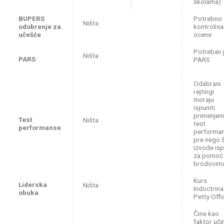
školama)
BUPERS
Potrebno 
Ništa
odobrenje za
kontrolis
učešće
ocene
Potreban 
Ništa
PARS
PARS
Odabrani
rejtingi
moraju
ispuniti
primenjeni
Test
Ništa
test
performanse
performa
pre nego 
izvode isp
za pomoć
brodovim
Kurs
Liderska
Ništa
Indoctrina
obuka
Petty Offi
Čine kao
faktor uči