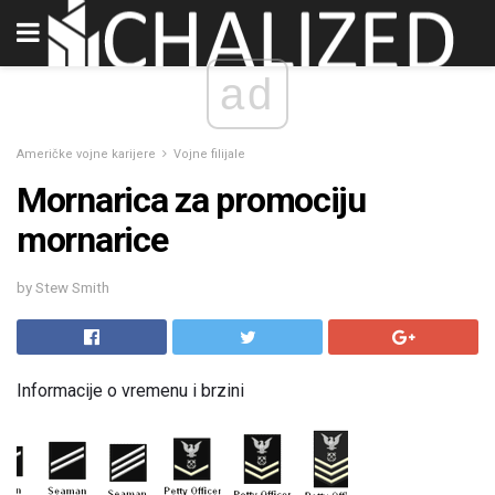
ad
Američke vojne karijere
Vojne filijale
Mornarica za promociju
mornarice
by Stew Smith
Informacije o vremenu i brzini