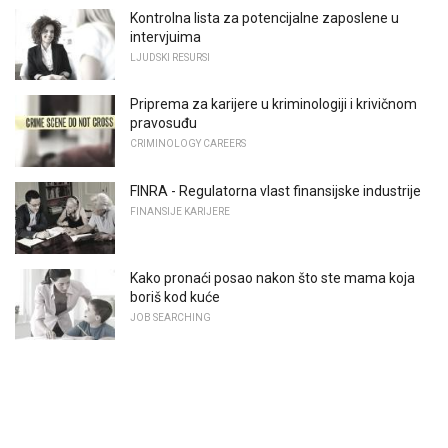
Kontrolna lista za potencijalne zaposlene u
intervjuima
LJUDSKI RESURSI
Priprema za karijere u kriminologiji i krivičnom
pravosuđu
CRIMINOLOGY CAREERS
FINRA - Regulatorna vlast finansijske industrije
FINANSIJE KARIJERE
Kako pronaći posao nakon što ste mama koja
boriš kod kuće
JOB SEARCHING